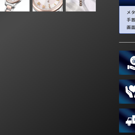
メ
手
画