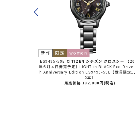
新作
限定
women
スシー
xC(クロ
ES9495-59E
CITIZEN シチズン
クロスシー
【20
tion 【世界限定1,
年６月４日発売予定】LIGHT in BLACK Eco-Drive 
売予定】
h Anniversary Edition ES9495-59E【世界限定1
込)
0本】
販売価格 132,000円(税込)