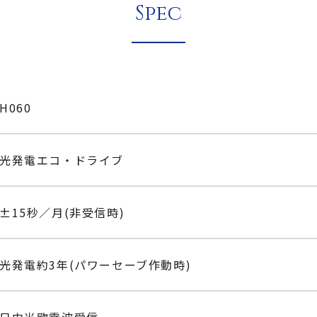
Spec
H060
光発電エコ・ドライブ
±15秒／月(非受信時)
光発電約3年(パワーセーブ作動時)
日中米欧電波受信