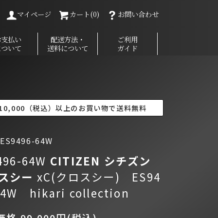
マイページ
カート(0)
お問い合わせ
お支払い
配送方法・
ご利用
について
送料について
ガイド
10,000（税込）以上のお買い物で送料無料
S9496-64W
496-64W
CITIZEN シチズン
スシー
xC(クロスシー) ES94
64W hikari collection
格 99,000円(税込)