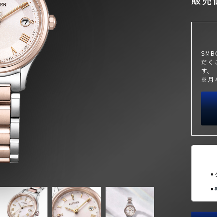
SM
だく
す。
※月