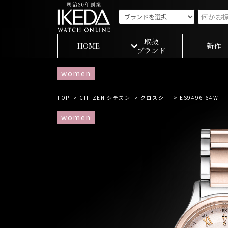
取扱
HOME
新作
ブランド
women
TOP
>
CITIZEN シチズン
>
クロスシー
> ES9496-64W
women