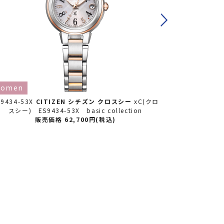
omen
限定
wom
S9434-53X
CITIZEN シチズン
クロスシー
xC(クロ
EC1030-76E
スシー) ES9434-53X basic collection
スシー) 【限定1,
販売価格 62,700円(税込)