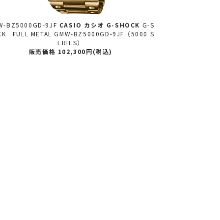
限定
G-B2100D-2AJR
CASIO カシオ
G-SHOCK CASI
AWG-M100FP
 カシオ MR-G
G-SHOCK MRG-B2100D-2AJR（M
HOCK ファイ
RG-B2100 Series）
-1A2
販売価格 572,000円(税込)