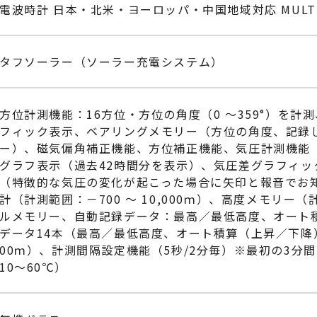
電波時計 日本・北米・ヨーロッパ・中国地域対応 MULTI
タフソーラー（ソーラー充電システム）
方位計測機能：16方位・方位の角度（0 ～359°）を計
フィック表示、ベアリングメモリー（方位の角度、記録
ー）、磁気偏角補正機能、方位補正機能、気圧計測機能（計測
グラフ表示（過去42時間分を表示）、気圧差グラフィッ
（特徴的な気圧の変化が起こった場合に矢印と報音でお
計（計測範囲：－700 ～ 10,000ｍ）、高度メモリ
ルメモリー、自動記録データ：最高／最低高度、オート
データ14本（最高／最低高度、オート積算（上昇／下降）メ
00ｍ）、計測間隔設定機能（5秒/2分毎）※最初の3分
10～60℃）