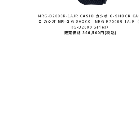
-SHOCK CASI
GMW-BZ5000D-1JF
CASIO カシオ
G-SHOCK
G
000R-1AJR（M
OCK FULL METAL GMW-BZ5000D-1JF（5000 
IES）
込)
販売価格 93,500円(税込)