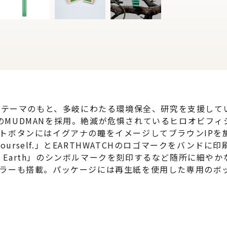
arth」というテーマのもと、多岐にわたる環境保全、研究を支援し
リーズのMUDMANを採用。絶滅が危惧されているヒロオビ
ボタンにはイグアナの瞳をイメージしてブラウンIPを施し
d. Yourself.」とEARTHWATCHのロゴマークをバ
nd The Earth」のシンボルマークを刻印するなど随所
ラーも搭載。パッケージには再生紙を使用した専用のボ