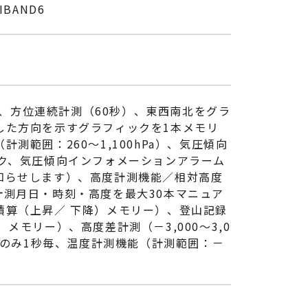
BAND6
測、方位連続計測（60秒）、東西南北をグラ
した方向を示すグラフィックを1本メモリ
範囲：260～1,100hPa）、気圧傾向
ク、気圧傾向インフォメーションアラーム
知らせします）、高度計測機能／相対高度
ー（計測月日・時刻・高度を最大30本マニュア
積算（上昇／ 下降）メモリー）、登山記録
モリー）、高度差計測（－3,000～3,0
間のみ1秒毎、温度計測機能（計測範囲：－