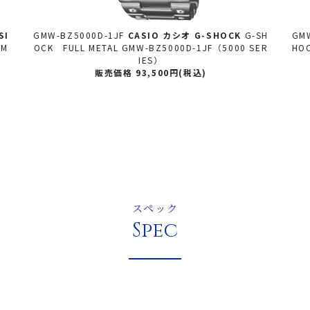
-SH
GMW-BZ5000GD-9JF
CASIO カシオ
G-SHOCK
G-S
MR
SER
HOCK FULL METAL GMW-BZ5000GD-9JF（5000 S
O
ERIES）
販売価格 102,300円(税込)
スペック
Spec