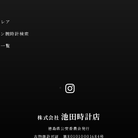
・レア
タン腕時計検索
ム一覧
池田時計店
株式会社
徳島県公安委員会発行
古物商許可証 第801010001684号