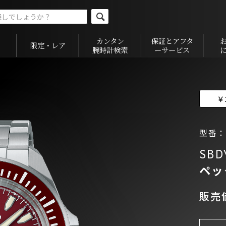
カンタン
保証とアフタ
限定・レア
腕時計検索
ーサービス
￥
型番：S
SBD
ペッ
販売価