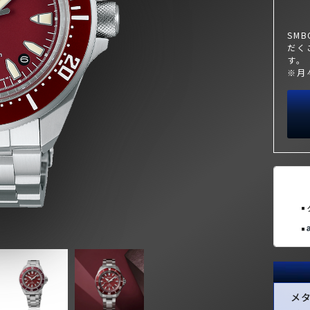
SM
だく
す。
※月
メ