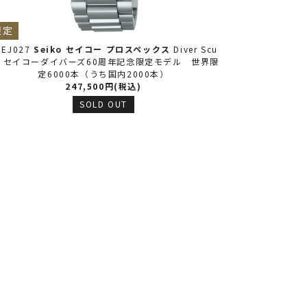
限定
BEJ027
Seiko セイコー
プロスペックス
Diver Scu
SBEJ029
Se
a セイコーダイバーズ60周年記念限定モデル 世界限
月6日発売】 Di
定6000本（うち国内2000本）
ジ GMT セ
247,500円(税込)
SOLD OUT