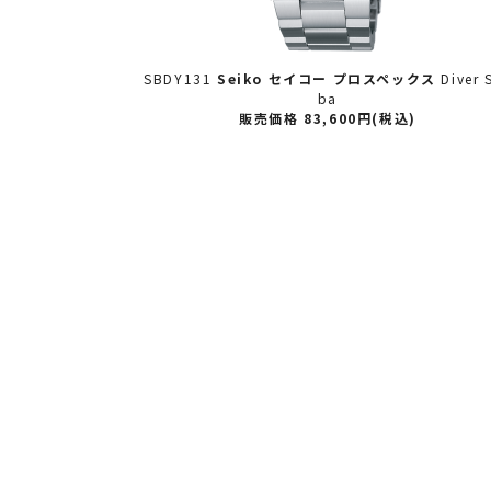
クス
Diver Scu
SBDY131
Seiko セイコー
プロスペックス
Diver 
ージ GMT セイ
ba
プ専用モデル
販売価格 83,600円(税込)
込)