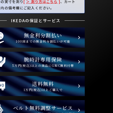
首の実寸を測り
[
＞ 測り方はこちら
]
、カート
面内の備考欄にご記入ください。
IKEDAの保証とサービス
無金利分割払い
100回までの無金利分割払いが可能
腕時計専用保険
5万円(税込)以上の商品にGMC無料付帯
送料無料
1万円(税込)以上ご購入で
ベルト無料調整サービス