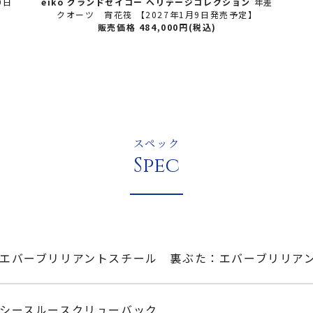
9日
eiko グランドセイコー ヘリテージコレクション
年差
クオーツ 宵花筏 【2027年1月9日発売予定】
販売価格 484,000円(税込)
スペック
Spec
エバーブリリアントスチール 裏ぶた：エバーブリリア
シースルースクリューバック