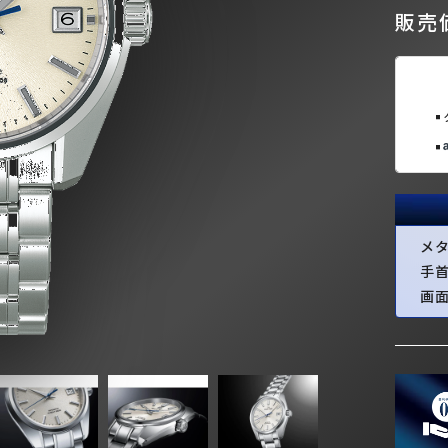
販売価
メ
手
画