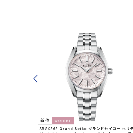
新作
women
セイコー
ヘリテー
SBGX363
Grand Seiko グランドセイコー
ヘリ