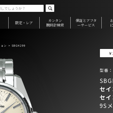
カンタン
保証とアフタ
限定・レア
腕時計検索
ーサービス
ション
> SBGH299
￥
型番：
SBG
セイ
セイ
9S