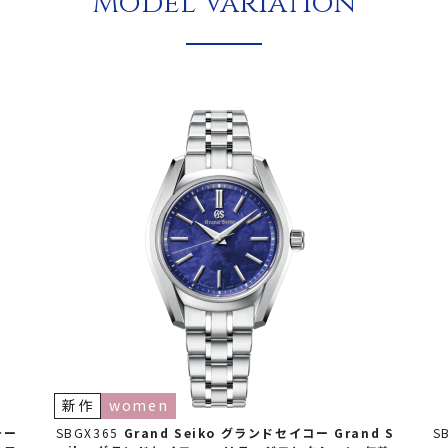
Model Variation
新作
women
テー
SBGX365
Grand Seiko グランドセイコー
Grand S
S