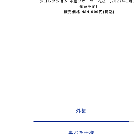
リテージコレクシ
ジコレクション
年差クオーツ 花筏 【2027年1月
発売予定】
発売予定】
込)
販売価格 484,000円(税込)
外装
裏ぶた仕様