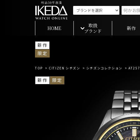
取扱
HOME
新作
ブランド
新作
限定
TOP
>
CITIZEN シチズン
>
シチズンコレクション
> AT257
新作
限定