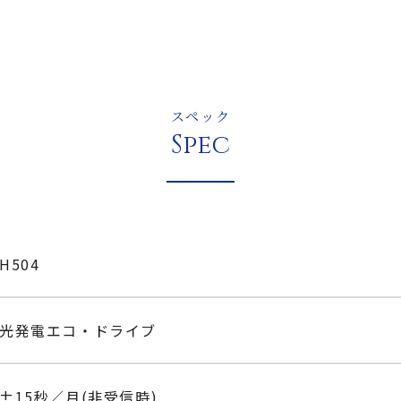
スペック
Spec
H504
光発電エコ・ドライブ
±15秒／月(非受信時)