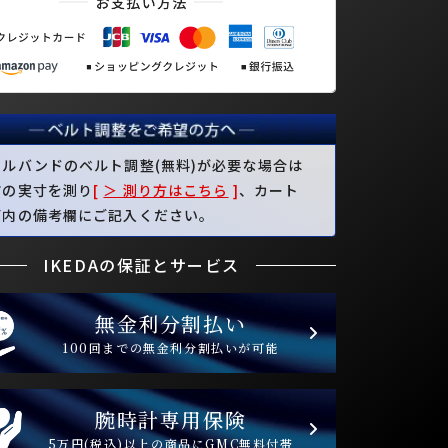
タルバンドのベルト調整(無料)が必要な場合は
首の実寸を測り
[
＞ 測り方はこちら
]
、カート
面内の備考欄にご記入ください。
IKEDAの保証とサービス
無金利分割払い
100回までの無金利分割払いが可能
腕時計専用保険
5万円(税込)以上の商品にGMC無料付帯