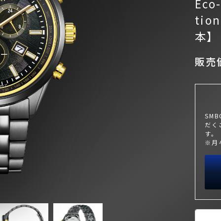
Eco-
tio
本】
販売価
SM
だく
す。
※月