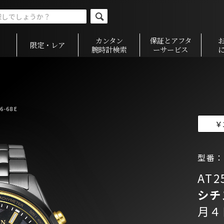
カンタン
保証とアフタ
限定・レア
腕時計検索
ーサービス
6-68E
￥
型番：A
AT2
シチ
月４