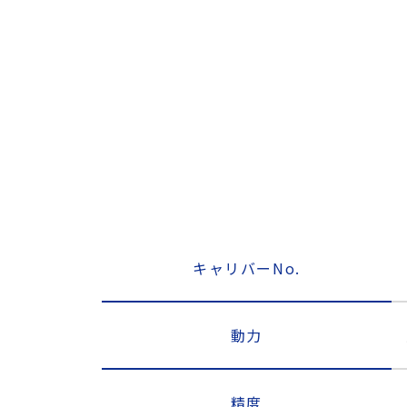
キャリバーNo.
動力
精度