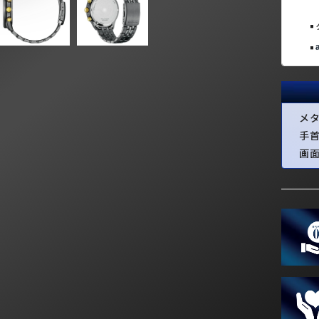
メ
手
画