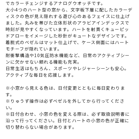
でカラーチェンジするアナログウオッチです。
大小4つのハート型の窓から、文字板下層に配したカラーデ
ィスクの色が見え隠れする遊び心のあるフェイスに仕上げ
ました。丸みを帯びた立体形状のアラビアインデックスで
時刻が見やすくなっています。ハートを射貫くキューピッ
ドアローをイメージした秒針がキュートなデザインです。
着脱式のベゼルはマット仕上げで、ケース側面にはハート
モチーフが隠れています。
耐衝撃構造や10気圧防水機能など、日常のアクティブシー
ンに欠かせない頼れる機能も充実。
日常生活はもちろん、スポーツやレジャーシーンも安心。
アクティブな毎日を応援します。
※小窓から見える色は、日付変更とともに毎日変わりま
す。
※りゅうず操作は必ずベゼルを外してから行ってくださ
い。
※日付合わせ、小窓の色を変える際は、必ず取扱説明書に
沿って行ってください。日付とハートの小窓の色が正確に
切り替わらない場合があります。