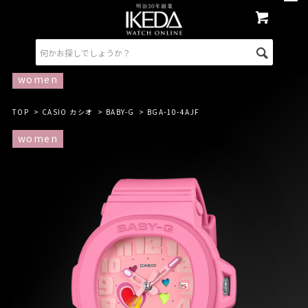
women
TOP
>
CASIO カシオ
>
BABY-G
> BGA-10-4AJF
women