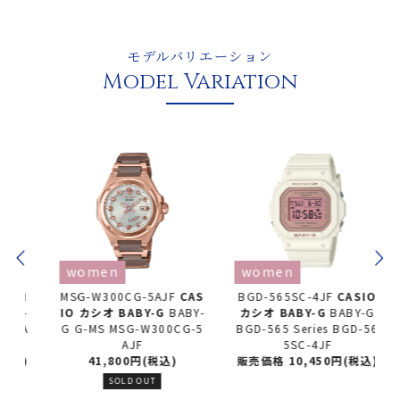
モデルバリエーション
Model Variation
women
women
SI
MSG-W300CG-5AJF
CAS
BGD-565SC-4JF
CASIO
Y-
IO カシオ
BABY-G
BABY-
カシオ
BABY-G
BABY-G
1A
G G-MS MSG-W300CG-5
BGD-565 Series BGD-56
B
AJF
5SC-4JF
)
41,800円(税込)
販売価格 10,450円(税込)
SOLD OUT