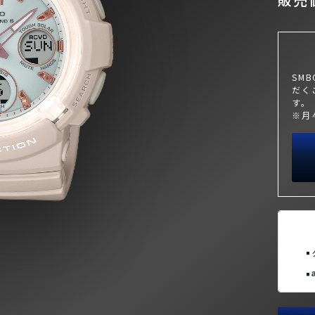
SM
だく
す。
※月