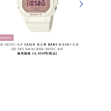
omen
women
GD-565SC-4JF
CASIO カシオ
BABY-G
BABY-G B
BGD-565SC-
GD-565 Series BGD-565SC-4JF
GD-
販売価格 10,450円(税込)