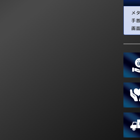
メ
手
画