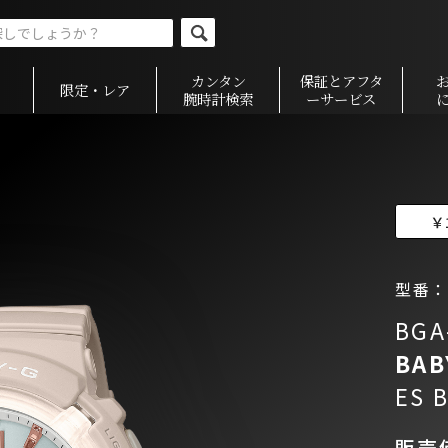
カンタン
保証とアフタ
限定・レア
腕時計検索
ーサービス
￥
型番：B
BGA
BAB
ES 
販売価