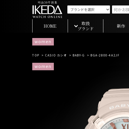
取扱
HOME
新作
ブランド
women
TOP
>
CASIO カシオ
>
BABY-G
> BGA-2800-4A2JF
women