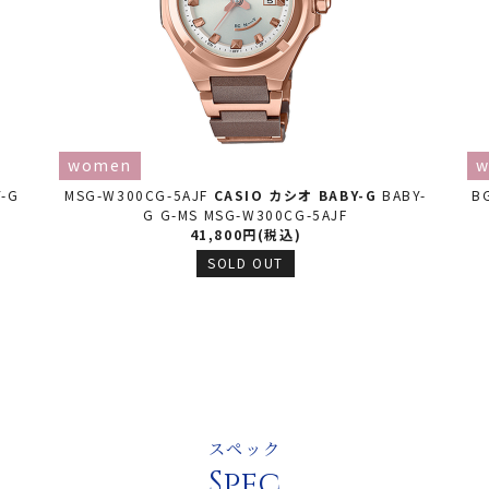
women
w
Y-G
MSG-W300CG-5AJF
CASIO カシオ
BABY-G
BABY-
B
G G-MS MSG-W300CG-5AJF
41,800円(税込)
SOLD OUT
スペック
Spec