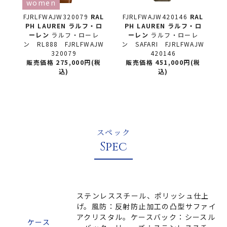
women
AL
FJRLFWAJW320079
RAL
FJRLFWAJW420146
RAL
F
ロ
PH LAUREN ラルフ・ロ
PH LAUREN ラルフ・ロ
ーレン
ラルフ・ローレ
ーレン
ラルフ・ローレ
L
ン RL888 FJRLFWAJW
ン SAFARI FJRLFWAJW
ン
320079
420146
税
販売価格 275,000円(税
販売価格 451,000円(税
込)
込)
スペック
Spec
ステンレススチール、ポリッシュ仕上
げ。風防：反射防止加工の凸型サファイ
アクリスタル。ケースバック：シースル
ケース