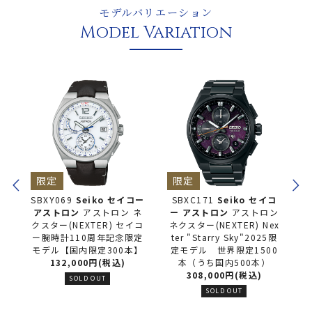
モデルバリエーション
Model Variation
限定
限定
コー
SBXC171
Seiko セイコ
SBXD029
Seiko セイコ
ネ
ー
アストロン
アストロン
ー
アストロン
アストロン
イコ
ネクスター(NEXTER) Nex
ネクスター(NEXTER) Nex
定
ter "Starry Sky"2025限
ter "Starry Sky"2025限
】
定モデル 世界限定1500
定モデル 世界限定1500
本（うち国内500本）
本（うち国内500本）
308,000円(税込)
販売価格 297,000円(税
込)
SOLD OUT