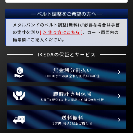
メタルバンドのベルト調整(無料)が必要な場合は手首
の実寸を測り
[
＞ 測り方はこちら
]
、カート画面内の
備考欄にご記入ください。
IKEDAの保証とサービス
無金利分割払い
100回までの無金利分割払いが可能
腕時計専用保険
5万円(税込)以上の商品にGMC無料付帯
送料無料
1万円(税込)以上ご購入で