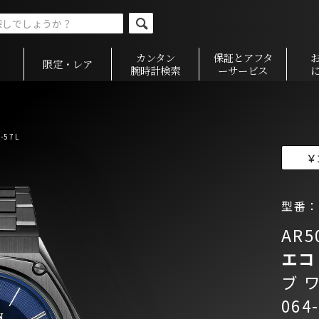
カンタン
保証とアフタ
限定・レア
腕時計検索
ーサービス
-57L
￥
型番：A
AR5
エコ
ブ 
064