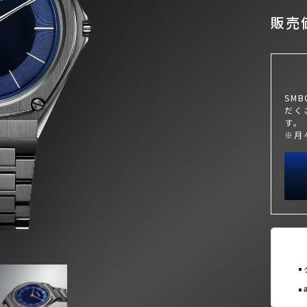
販売価
SM
だく
す。
※月