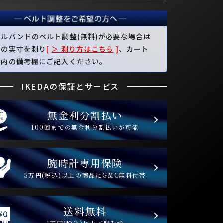
タルバンドのベルト調整(無料)が必要な場合は
首の実寸を測り
[
＞ 測り方はこちら
]
、カート
面内の備考欄にご記入ください。
IKEDAの保証とサービス
無金利分割払い
100回までの無金利分割払いが可能
腕時計専用保険
5万円(税込)以上の商品にGMC無料付帯
送料無料
1万円(税込)以上ご購入で