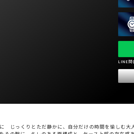
LINE
 じっくりとただ静かに、自分だけの時間を愉しむ大人た
をその腕に。キレのある面構成と、ケース上部の存在感