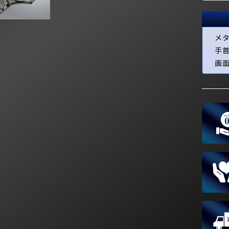
メ
手
画