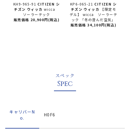
 シ
KH9-965-91
CITIZEN シ
KP6-065-21
CITIZEN シ
K
a
チズン
ウィッカ
wicca
チズン
ウィッカ
【限定モ
ソーラーテック
デル】 wicca ソーラーテ
デ
)
販売価格 20,900円(税込)
ック 「冬の澄んだ空気」
販売価格 34,100円(税込)
スペック
Spec
キャリバーN
H0F6
o.