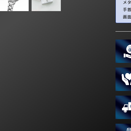
メ
手
画