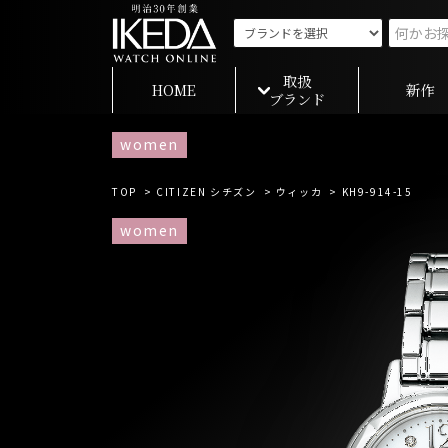
取扱
HOME
新作
ブランド
women
TOP
>
CITIZEN シチズン
>
ウィッカ
> KH9-914-15
women