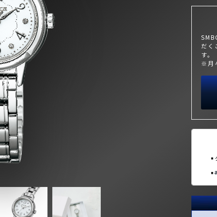
SM
だく
す。
※月