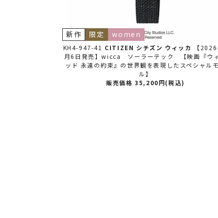
新作
限定
women
ッカ
【2026年3
KH4-947-41
CITIZEN シチズン
ウィッカ
【202
 【映画『ウィキ
月6日発売】wicca ソーラーテック 【映画『ウ
スペシャルモデ
ッド 永遠の約束』の世界観を表現したスペシャル
ル】
)
販売価格 35,200円(税込)