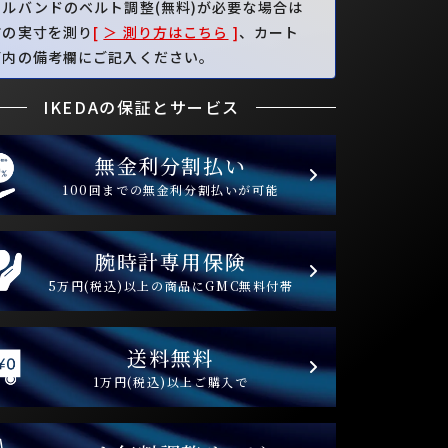
タルバンドのベルト調整(無料)が必要な場合は
首の実寸を測り
[
＞ 測り方はこちら
]
、カート
面内の備考欄にご記入ください。
IKEDAの保証とサービス
無金利分割払い
100回までの無金利分割払いが可能
腕時計専用保険
5万円(税込)以上の商品にGMC無料付帯
送料無料
1万円(税込)以上ご購入で