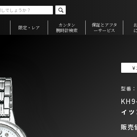
カンタン
保証とアフタ
限定・レア
腕時計検索
ーサービス
￥
型番：K
KH9
ィ
販売価