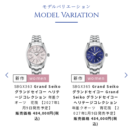
モデルバリエーション
Model Variation
omen
新作
women
Grand Seiko
SBGX365
Grand Seiko
SBGA201
Grand 
セイコー
ヘリテ
グランドセイコー
Grand
グランドセイコー
クション
年差ク
Seiko グランドセイコー
ージコレクション
筏 【2027年1
ヘリテージコレクション
リングドライ
日発売予定】
年差クオーツ 宵花筏 【2
販売価格 715,00
84,000円(税
027年1月9日発売予定】
込)
込)
販売価格 484,000円(税
込)