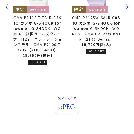
omen
限定
women
限定
women
0IT-7AJR
CAS
GMA-P2125W-6AJR
CAS
GMA-S110BE-4AJ
G-SHOCK for
IO カシオ
G-SHOCK for
O カシオ
G-SHOCK
G-SHOCK WO
women
G-SHOCK WO
women
G-SHOC
国ガールズグルー
MEN GMA-P2125W-6AJ
MEN Barbie(TM
Y」コラボレーショ
R（2100 Series）
レーションモデル G
A-P2100IT-
18,700円(税込)
110BE-4AJR（110 
100 Series）
s）
SOLD OUT
00円(税込)
24,750円(税込
LD OUT
SOLD OUT
スペック
Spec