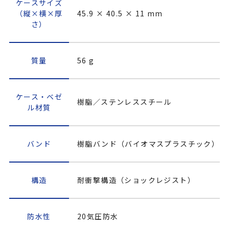
ケースサイズ
（縦×横×厚
45.9 × 40.5 × 11 mm
さ）
質量
56 g
ケース・ベゼ
樹脂／ステンレススチール
ル材質
バンド
樹脂バンド（バイオマスプラスチック）
構造
耐衝撃構造（ショックレジスト）
防水性
20気圧防水