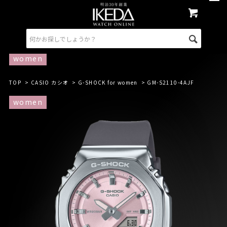
women
TOP
>
CASIO カシオ
>
G-SHOCK for women
> GM-S2110-4AJF
women