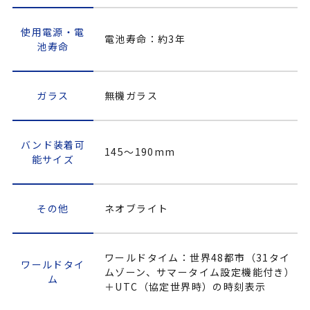
使用電源・電
電池寿命：約3年
池寿命
ガラス
無機ガラス
バンド装着可
145～190mm
能サイズ
その他
ネオブライト
ワールドタイム：世界48都市（31タイ
ワールドタイ
ムゾーン、サマータイム設定機能付き）
ム
＋UTC（協定世界時）の時刻表示