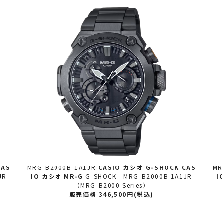
CAS
MRG-B2000B-1A1JR
CASIO カシオ
G-SHOCK CAS
MR
JR
IO カシオ MR-G
G-SHOCK MRG-B2000B-1A1JR
I
（MRG-B2000 Series）
販売価格 346,500円(税込)