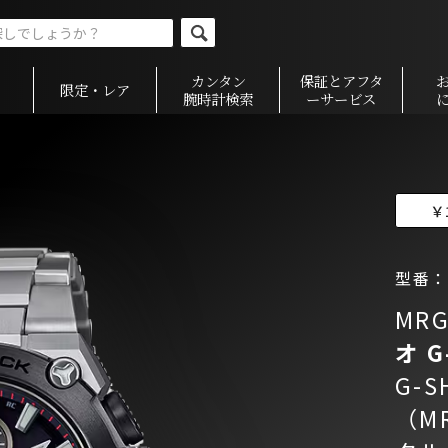
カンタン
保証とアフタ
限定・レア
腕時計検索
ーサービス
￥
型番：M
MRG
オ
G
G-S
（MR