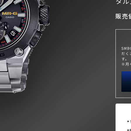
タル
販売価
SM
だく
す。
※月