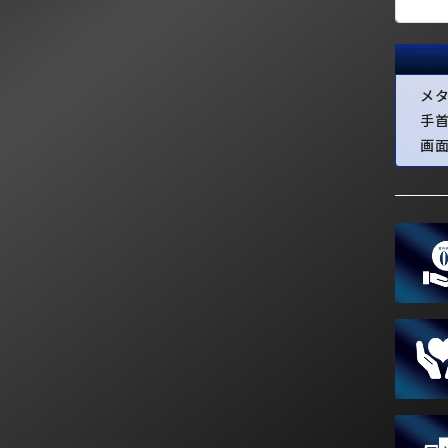
メ
手
画