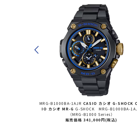
-SHOCK CASI
MRG-B1000BA-1AJR
CASIO カシオ
G-SHOCK 
000B-1AJR（M
IO カシオ MR-G
G-SHOCK MRG-B1000BA-1A
（MRG-B1000 Series）
込)
販売価格 341,000円(税込)