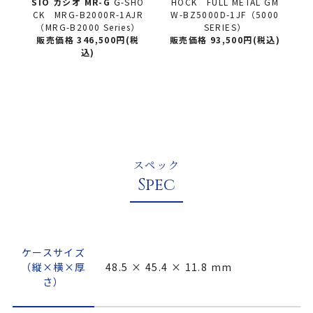
HO
HOCK FULL METAL GM
SHOCK FULL METAL GM
S
JR
W-BZ5000D-1JF（5000
W-BZ5000GD-9JF（500
C
）
SERIES）
0 SERIES）
税
販売価格 93,500円(税込)
販売価格 102,300円(税
込)
スペック
Spec
ケースサイズ
（縦×横×厚
48.5 × 45.4 × 11.8 mm
さ）