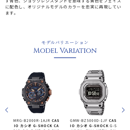
す青色、ショックレジスタントを意味する黄色をフェイス
に配色し、オリジナルモデルのカラーを忠実に再現してい
ます。
モデルバリエーション
Model Variation
AS
GMW-BZ5000D-1JF
CAS
GMW-BZ5000GD-9JF
CA
M
A
IO カシオ
G-SHOCK
G-S
SIO カシオ
G-SHOCK
G-