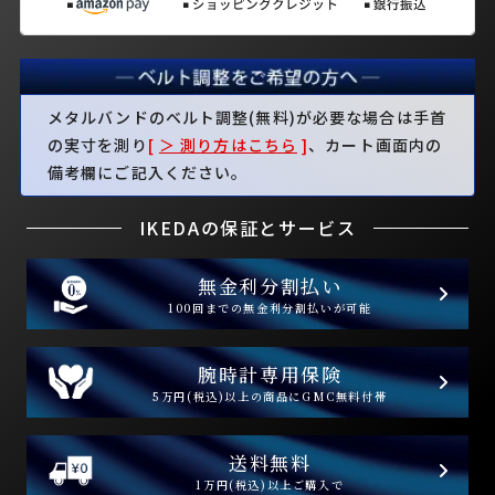
メタルバンドのベルト調整(無料)が必要な場合は手首
の実寸を測り
[
＞ 測り方はこちら
]
、カート画面内の
備考欄にご記入ください。
IKEDAの保証とサービス
無金利分割払い
100回までの無金利分割払いが可能
腕時計専用保険
5万円(税込)以上の商品にGMC無料付帯
送料無料
1万円(税込)以上ご購入で