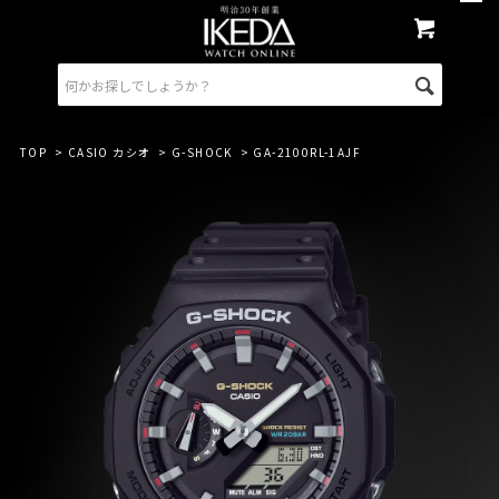
TOP
>
CASIO カシオ
>
G-SHOCK
> GA-2100RL-1AJF