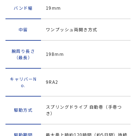
バンド幅
19mm
中留
ワンプッシュ両開き方式
腕周り長さ
198mm
（最長）
キャリバーN
9RA2
o.
スプリングドライブ 自動巻（手巻つ
駆動方式
き）
駆動期間
最大巻上時約120時間（約5日間）持続