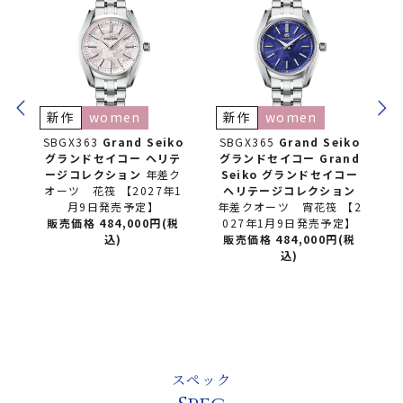
新作
women
Seiko
SBGX365
Grand Seiko
SBGA201
Grand Seiko
ヘリテ
グランドセイコー
Grand
グランドセイコー
ヘリテ
年差ク
Seiko グランドセイコー
ージコレクション
9Rスプ
27年1
ヘリテージコレクション
リングドライブ
】
年差クオーツ 宵花筏 【2
販売価格 715,000円(税
0円(税
027年1月9日発売予定】
込)
販売価格 484,000円(税
込)
スペック