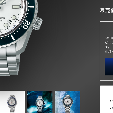
販売価
SM
だく
す。
※月