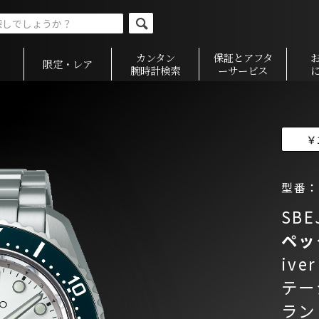
カンタン
保証とアフタ
限定・レア
腕時計検索
ーサービス
￥
型番：S
SBE
ペッ
ive
テー
ラン