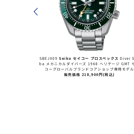
ックス
Diver Scu
SBDY129
Seiko セイコー
プロスペックス
Diver 
ージ GMT セイ
ba
プ専用モデル
販売価格 83,600円(税込)
込)