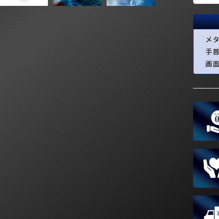
メ
手
画