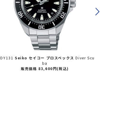
限定
限定
BDC213
Seiko セイコー
プロスペックス
Diver Scu
SBEJ027
Se
a セイコーダイバーズ60周年記念限定モデル 世界限
ba セイコー
定6000本（うち国内2000本）
定
192,500円(税込)
SOLD OUT