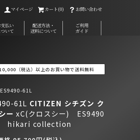
マイページ
カート(0)
お問い合わせ
お支払い
配送方法・
ご利用
について
送料について
ガイド
10,000（税込）以上のお買い物で送料無料
S9490-61L
490-61L
CITIZEN シチズン
ク
シー
xC(クロスシー) ES9490
 hikari collection
格 95,700円(税込)