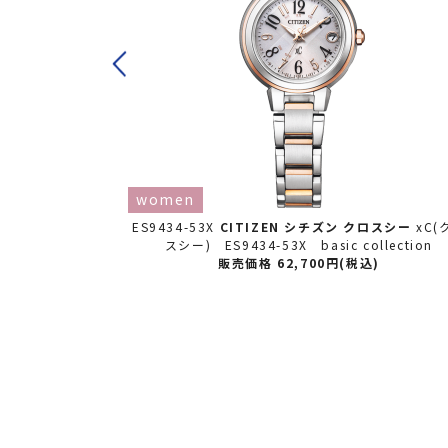
women
スシー
【2026
ES9434-53X
CITIZEN シチズン
クロスシー
xC(
【クロスシー30
スシー) ES9434-53X basic collection
】xC(クロスシ
販売価格 62,700円(税込)
込)