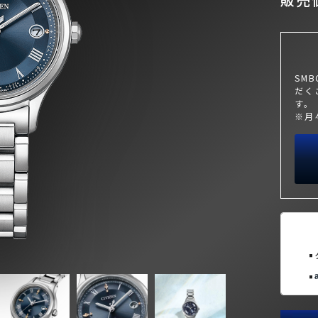
SM
だく
す。
※月