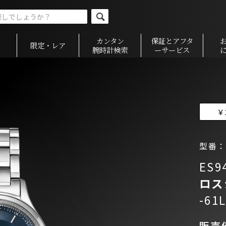
カンタン
保証とアフタ
限定・レア
腕時計検索
ーサービス
￥
型番：E
ES9
ロス
-61L
販売価