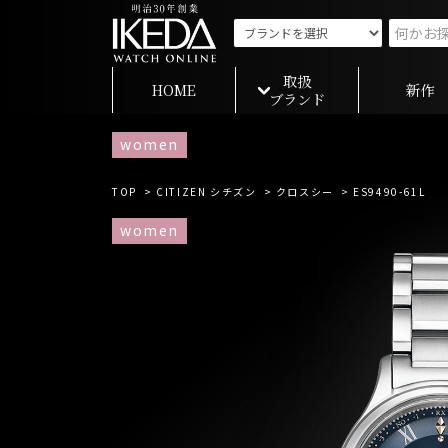
取扱
HOME
新作
ブランド
women
TOP
>
CITIZEN シチズン
>
クロスシー
> ES9490-61L
women