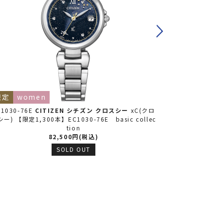
限定
women
women
C1030-76E
CITIZEN シチズン
クロスシー
xC(クロ
EE1004-57A
ー) 【限定1,300本】EC1030-76E basic collec
スシー) EE
tion
82,500円(税込)
SOLD OUT