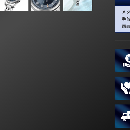
メ
手
画