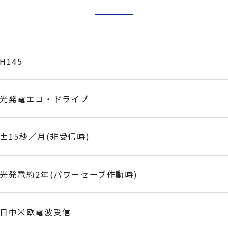
H145
光発電エコ・ドライブ
±15秒／月(非受信時)
光発電約2年(パワーセーブ作動時)
日中米欧電波受信