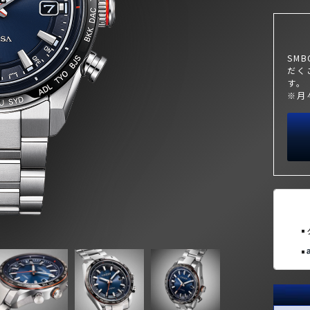
SM
だく
す。
※月