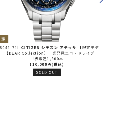
限定
限定
8041-71L
CITIZEN シチズン
アテッサ
【限定モデ
AT8286-65E
】 【DEAR Collection】 光発電エコ・ドライブ
ル】 【LAYER
世界限定1,900本
ン(TM)シリ
110,000円(税込)
SOLD OUT