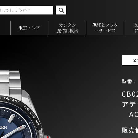
カンタン
保証とアフタ
限定・レア
腕時計検索
ーサービス
￥
型番：C
CB0
アテ
ACT
販売価