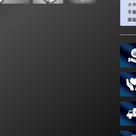
メ
手
画