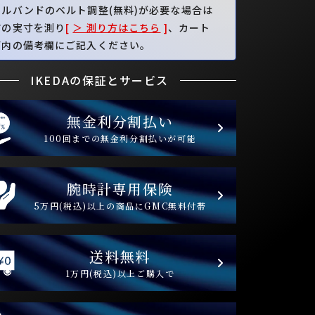
タルバンドのベルト調整(無料)が必要な場合は
首の実寸を測り
[
＞ 測り方はこちら
]
、カート
面内の備考欄にご記入ください。
IKEDAの保証とサービス
無金利分割払い
100回までの無金利分割払いが可能
腕時計専用保険
5万円(税込)以上の商品にGMC無料付帯
送料無料
1万円(税込)以上ご購入で