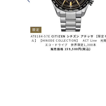
限定
ッサ
【2026年
AT8184-57E
CITIZEN シチズン
アテッサ
【限定
-Drive 50th
ル】 【HINODE COLLECTION】 ACT Line 光
E【世界限定2,200
エコ・ドライブ 世界限定1,300本
販売価格 159,500円(税込)
込)