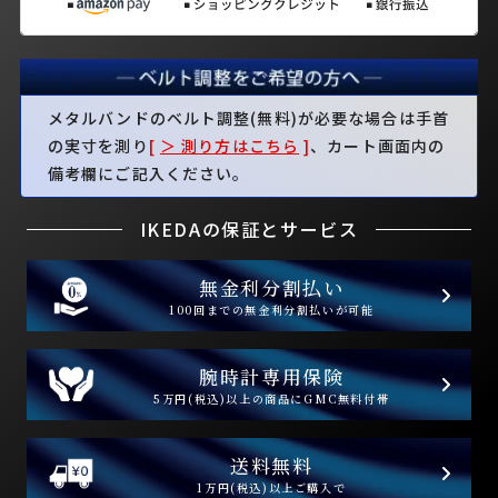
メタルバンドのベルト調整(無料)が必要な場合は手首
の実寸を測り
[
＞ 測り方はこちら
]
、カート画面内の
備考欄にご記入ください。
IKEDAの保証とサービス
無金利分割払い
100回までの無金利分割払いが可能
腕時計専用保険
5万円(税込)以上の商品にGMC無料付帯
送料無料
1万円(税込)以上ご購入で