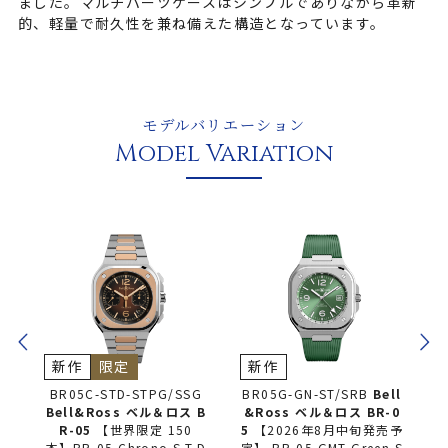
ました。マルチパーツケースはシンプルでありながら革新
的、軽量で耐久性を兼ね備えた構造となっています。
モデルバリエーション
Model Variation
新作
限定
新作
新
BR05C-STD-STPG/SSG
BR05G-GN-ST/SRB
Bell
BR0
Bell&Ross ベル＆ロス
B
&Ross ベル＆ロス
BR-0
&R
R-05
【世界限定 150
5
【2026年8月中旬発売予
5
【
本】BR-05 Chrono S.T.D
定】 BR-05 GMT Green S
定】 