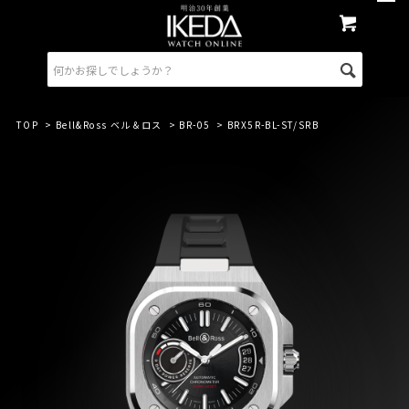
TOP
>
Bell&Ross ベル＆ロス
>
BR-05
> BRX5R-BL-ST/SRB