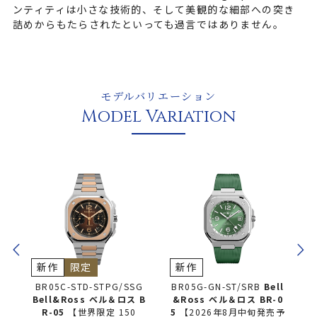
ンティティは小さな技術的、そして美観的な細部への突き
詰めからもたらされたといっても過言ではありません。
モデルバリエーション
Model Variation
新作
限定
新作
A
BR05C-STD-STPG/SSG
BR05G-GN-ST/SRB
Bell
B
B
Bell&Ross ベル＆ロス
B
&Ross ベル＆ロス
BR-0
R-05
【世界限定 150
5
【2026年8月中旬発売予