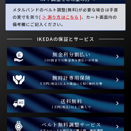
メタルバンドのベルト調整(無料)が必要な場合は手首
の実寸を測り
[
＞ 測り方はこちら
]
、カート画面内の
備考欄にご記入ください。
IKEDAの保証とサービス
無金利分割払い
100回までの無金利分割払いが可能
腕時計専用保険
5万円(税込)以上の商品にGMC無料付帯
送料無料
1万円(税込)以上ご購入で
ベルト無料調整サービス
メタルバンドの時計をご購入時、無料調整