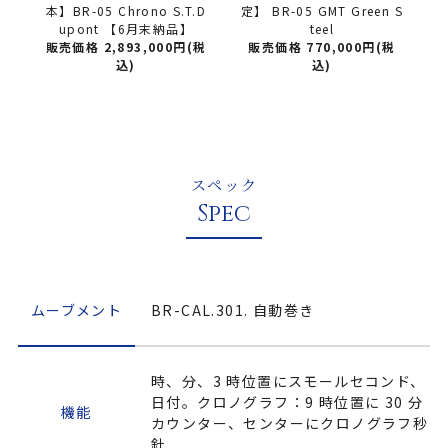
.D
本】BR-05 Chrono S.T.D
定】 BR-05 GMT Green S
定
upont 【6月末納品】
teel
(税
販売価格 2,893,000円(税
販売価格 770,000円(税
込)
込)
スペック
Spec
ムーブメント
BR-CAL.301. 自動巻き
時、分、3 時位置にスモールセコンド、
日付。クロノグラフ：9 時位置に 30 分
機能
カウンター、センターにクロノグラフ秒
針