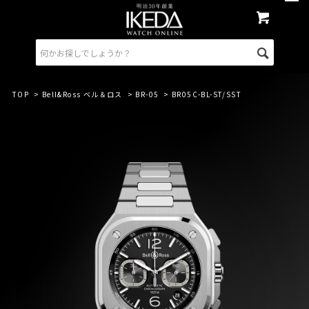
TOP
>
Bell&Ross ベル＆ロス
>
BR-05
> BR05C-BL-ST/SST