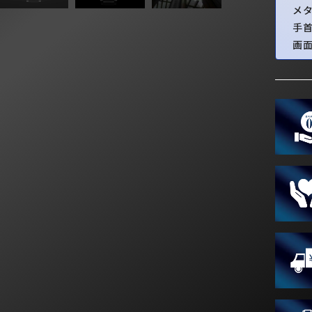
メ
手
画