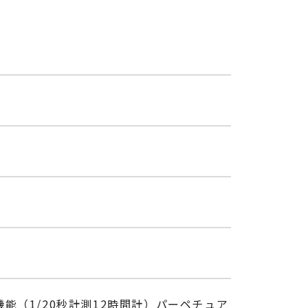
（1/20秒計測12時間計）パーペチュア