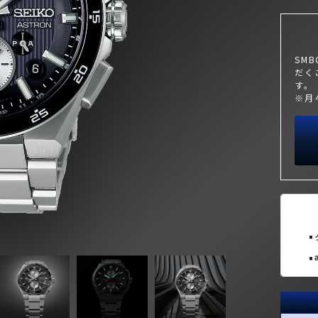
SM
だく
す。
※月