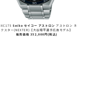
トロン
アストロン ネ
SBXC177
Seiko セイコー
アストロン
【20
翔平選手広告モデル】
0日発売】 アストロン ネクスター(NEXTE
円(税込)
販売価格 352,000円(税込)