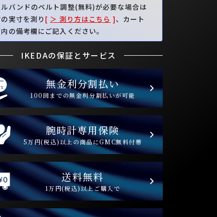
タルバンドのベルト調整(無料)が必要な場合は
首の実寸を測り
[
＞ 測り方はこちら
]
、カート
面内の備考欄にご記入ください。
IKEDAの保証とサービス
無金利分割払い
100回までの無金利分割払いが可能
腕時計専用保険
5万円(税込)以上の商品にGMC無料付帯
送料無料
1万円(税込)以上ご購入で