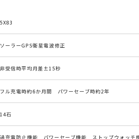
5X83
ソーラーGPS衛星電波修正
非受信時平均月差±15秒
フル充電時約6か月間 パワーセーブ時約2年
14石
過充電防止機能 パワーセーブ機能 ストップウォッチ機能