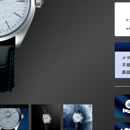
メ
手
画