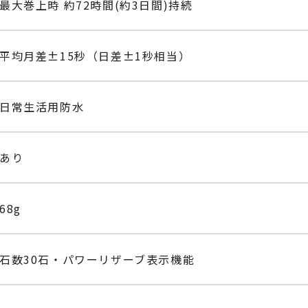
最大巻上時 約72時間(約3日間)持続
平均月差±15秒（日差±1秒相当）
日常生活用防水
あり
68g
石数30石・パワーリザーブ表示機能