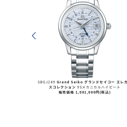
セイコー
エレガン
SBGJ249
Grand Seiko グランドセイコー
エレ
ブ 雪白ブルー
スコレクション
9Sメカニカルハイビート
込)
販売価格 1,001,000円(税込)