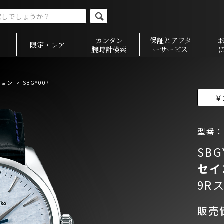
カンタン
保証とアフタ
限定・レア
腕時計検索
ーサービス
ション
> SBGY007
￥
型番：S
SBG
セイ
9R
販売価