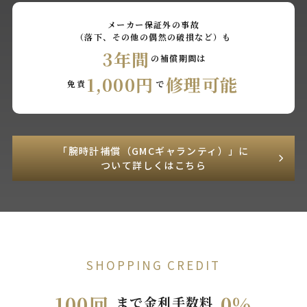
メーカー保証外の事故
（落下、その他の偶然の破損など）も
3年間
の補償期間は
1,000円
修理可能
免責
で
「腕時計補償（GMCギャランティ）」に
ついて詳しくはこちら
SHOPPING CREDIT
100回
0%
まで金利手数料