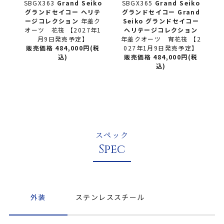
ko
SBGX363
Grand Seiko
SBGX365
Grand Seiko
テ
グランドセイコー
ヘリテ
グランドセイコー
Grand
ン
ージコレクション
年差ク
Seiko グランドセイコー
コ
オーツ 花筏 【2027年1
ヘリテージコレクション
【2
月9日発売予定】
年差クオーツ 宵花筏 【2
販売価格 484,000円(税
027年1月9日発売予定】
(税
込)
販売価格 484,000円(税
込)
スペック
Spec
外装
ステンレススチール