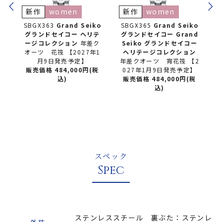
新作
women
新作
women
ko
SBGX363
Grand Seiko
SBGX365
Grand Seiko
テ
グランドセイコー
ヘリテ
グランドセイコー
Grand
ン
ージコレクション
年差ク
Seiko グランドセイコー
コ
オーツ 花筏 【2027年1
ヘリテージコレクション
【2
月9日発売予定】
年差クオーツ 宵花筏 【2
販売価格 484,000円(税
027年1月9日発売予定】
(税
込)
販売価格 484,000円(税
込)
スペック
Spec
ステンレススチール 裏ぶた：ステンレ