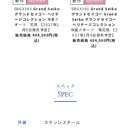
新作
women
新作
women
ko
SBGX363
Grand Seiko
SBGX365
Grand Seiko
テ
グランドセイコー
ヘリテ
グランドセイコー
Grand
ン
ージコレクション
年差ク
Seiko グランドセイコー
コ
オーツ 花筏 【2027年1
ヘリテージコレクション
【2
月9日発売予定】
年差クオーツ 宵花筏 【2
販売価格 484,000円(税
027年1月9日発売予定】
(税
込)
販売価格 484,000円(税
込)
スペック
Spec
外装
ステンレスチール