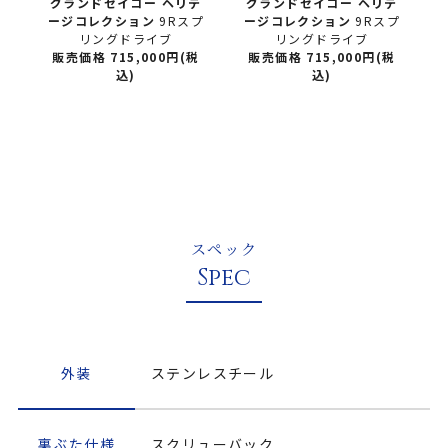
d
グランドセイコー
ヘリテ
グランドセイコー
ヘリテ
ー
ージコレクション
9Rスプ
ージコレクション
9Rスプ
ン
リングドライブ
リングドライブ
2
販売価格 715,000円(税
販売価格 715,000円(税
】
込)
込)
税
スペック
Spec
外装
ステンレスチール
裏ぶた仕様
スクリューバック