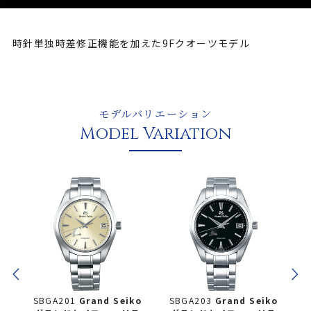
時針単独時差修正機能を加えた9Fクオーツモデル
モデルバリエーション
Model Variation
ko
SBGA201
Grand Seiko
SBGA203
Grand Seiko