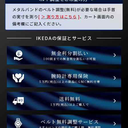
メタルバンドのベルト調整(無料)が必要な場合は手首
の実寸を測り
[
＞ 測り方はこちら
]
、カート画面内の
備考欄にご記入ください。
IKEDAの保証とサービス
無金利分割払い
100回までの無金利分割払いが可能
腕時計専用保険
5万円(税込)以上の商品にGMC無料付帯
送料無料
1万円(税込)以上ご購入で
ベルト無料調整サービス
メタルバンドの時計をご購入時、無料調整