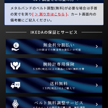
メタルバンドのベルト調整(無料)が必要な場合は手首
の実寸を測り
[
＞ 測り方はこちら
]
、カート画面内の
備考欄にご記入ください。
IKEDAの保証とサービス
無金利分割払い
100回までの無金利分割払いが可能
腕時計専用保険
5万円(税込)以上の商品にGMC無料付帯
送料無料
1万円(税込)以上ご購入で
ベルト無料調整サービス
メタルバンドの時計をご購入時、無料調整