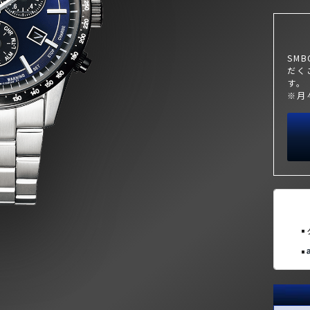
SM
だく
す。
※月