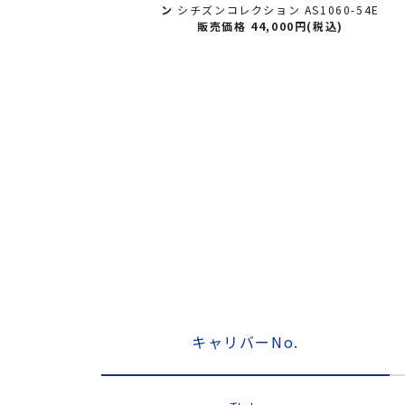
 BLACK Eco
ン
シチズンコレクション AS1060-54E
 AT2576-68E【世
販売価格 44,000円(税込)
)
キャリバーNo.