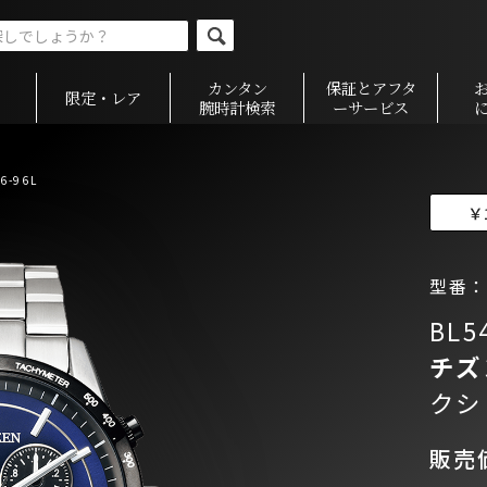
カンタン
保証とアフタ
限定・レア
腕時計検索
ーサービス
6-96L
￥
型番：B
BL5
チズ
クショ
販売価