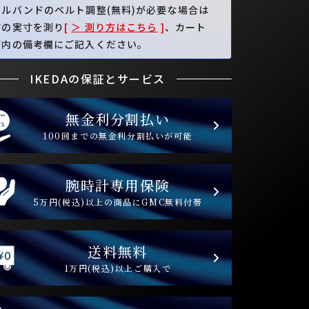
タルバンドのベルト調整(無料)が必要な場合は
首の実寸を測り
[
＞ 測り方はこちら
]
、カート
面内の備考欄にご記入ください。
IKEDAの保証とサービス
無金利分割払い
100回までの無金利分割払いが可能
腕時計専用保険
5万円(税込)以上の商品にGMC無料付帯
送料無料
1万円(税込)以上ご購入で