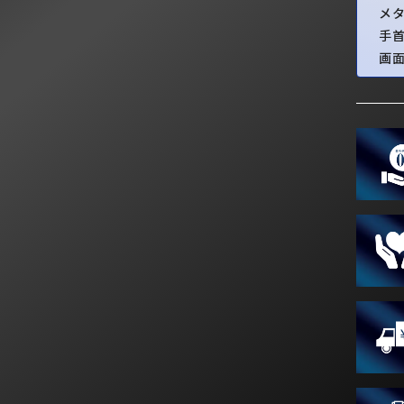
メ
手
画