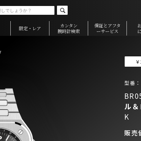
カンタン
保証とアフタ
限定・レア
腕時計検索
ーサービス
T
￥
型番：B
BR0
ル＆
K
販売価