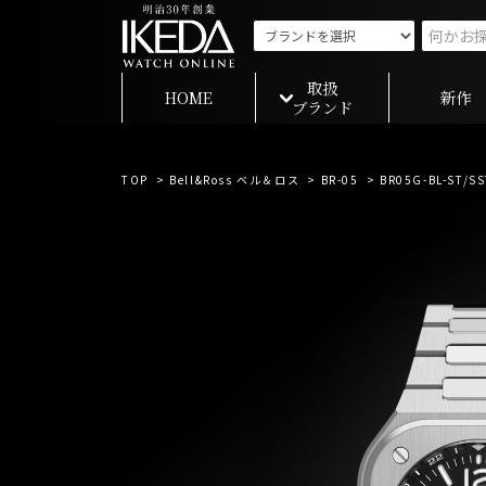
取扱
HOME
新作
ブランド
TOP
>
Bell&Ross ベル＆ロス
>
BR-05
> BR05G-BL-ST/SS