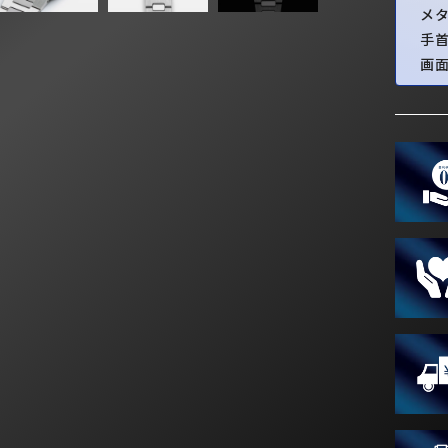
メ
手
画