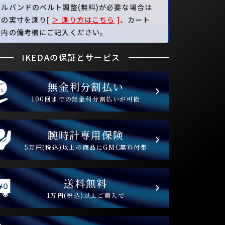
タルバンドのベルト調整(無料)が必要な場合は
首の実寸を測り
[
＞ 測り方はこちら
]
、カート
面内の備考欄にご記入ください。
IKEDAの保証とサービス
無金利分割払い
100回までの無金利分割払いが可能
腕時計専用保険
5万円(税込)以上の商品にGMC無料付帯
送料無料
1万円(税込)以上ご購入で