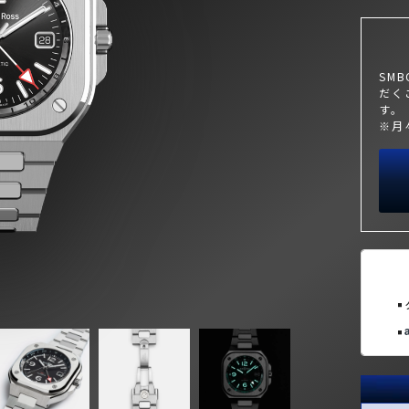
SM
だく
す。
※月