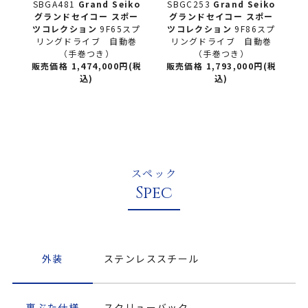
ko
SBGA481
Grand Seiko
SBGC253
Grand Seiko
ー
グランドセイコー
スポー
グランドセイコー
スポー
カ
ツコレクション
9F65スプ
ツコレクション
9F86スプ
つ
リングドライブ 自動巻
リングドライブ 自動巻
（手巻つき）
（手巻つき）
販売価格 1,474,000円(税
販売価格 1,793,000円(税
販
込)
込)
スペック
Spec
外装
ステンレススチール
裏ぶた仕様
スクリューバック