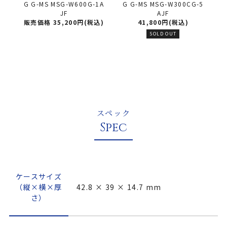
CK
G G-MS MSG-W600G-1A
G G-MS MSG-W300CG-5
B
ル
JF
AJF
le
販売価格 35,200円(税込)
41,800円(税込)
R
SOLD OUT
スペック
Spec
ケースサイズ
（縦×横×厚
42.8 × 39 × 14.7 mm
さ）