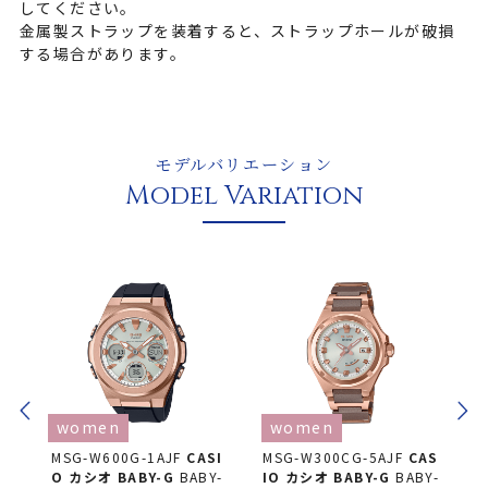
してください。
金属製ストラップを装着すると、ストラップホールが破損
する場合があります。
モデルバリエーション
Model Variation
women
women
 カ
MSG-W600G-1AJF
CASI
MSG-W300CG-5AJF
CAS
O
O カシオ
BABY-G
BABY-
IO カシオ
BABY-G
BABY-