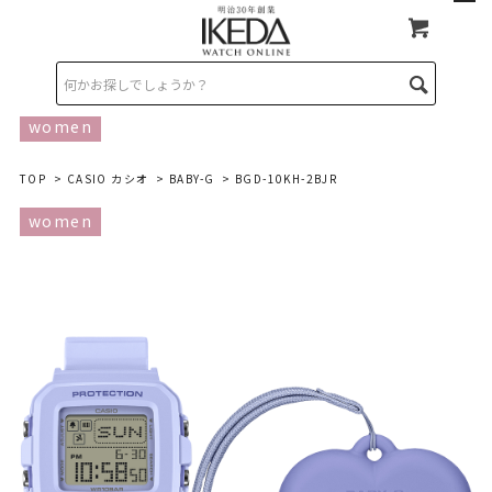
women
TOP
>
CASIO カシオ
>
BABY-G
> BGD-10KH-2BJR
women