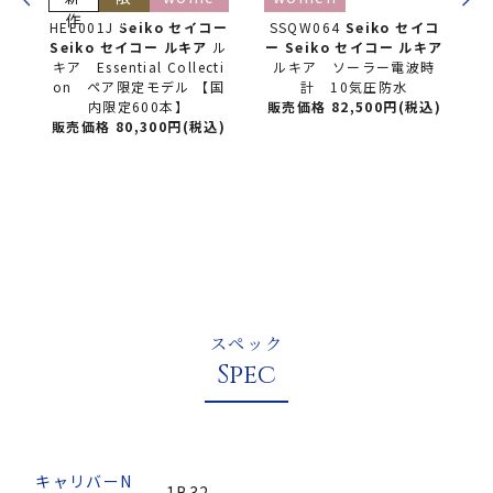
作
定
n
コー
HEE001J
Seiko セイコー
SSQW064
Seiko セイコ
ル
Seiko セイコー ルキア
ル
ー
Seiko セイコー ルキア
ti
キア Essential Collecti
ルキア ソーラー電波時
国
on ペア限定モデル 【国
計 10気圧防水
内限定600本】
販売価格 82,500円(税込)
)
販売価格 80,300円(税込)
スペック
Spec
キャリバーN
1B32