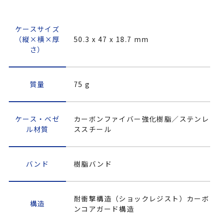
ケースサイズ
（縦×横×厚
50.3 x 47 x 18.7 mm
さ）
質量
75 g
ケース・ベゼ
カーボンファイバー強化樹脂／ステンレ
ル材質
ススチール
バンド
樹脂バンド
耐衝撃構造（ショックレジスト）カーボ
構造
ンコアガード構造