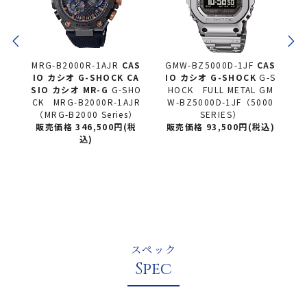
JR
CAS
GMW-BZ5000D-1JF
CAS
GMW-BZ5000GD-9JF
CA
CK CA
IO カシオ
G-SHOCK
G-S
SIO カシオ
G-SHOCK
G-
G-SHO
HOCK FULL METAL GM
SHOCK FULL METAL GM
-1AJR
W-BZ5000D-1JF（5000
W-BZ5000GD-9JF（500
ries）
SERIES）
0 SERIES）
0円(税
販売価格 93,500円(税込)
販売価格 102,300円(税
込)
スペック
Spec