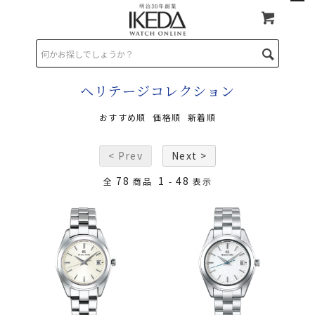
TOP
>
Grand Seiko グランドセイコー
>
ヘリテージコレクション
ヘリテージコレクション
おすすめ順
価格順
新着順
< Prev
Next >
78
1
48
全
商品
-
表示