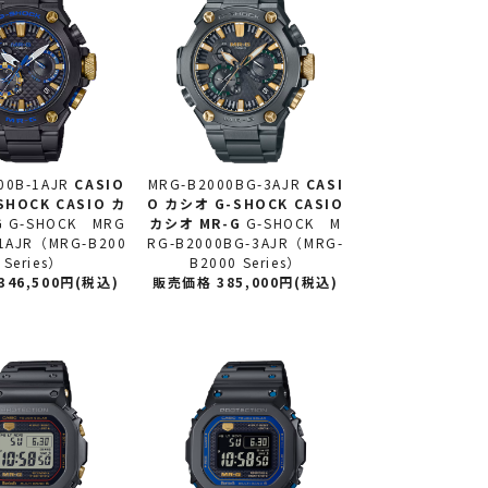
00B-1AJR
CASIO
MRG-B2000BG-3AJR
CASI
SHOCK CASIO カ
O カシオ
G-SHOCK CASIO
G
G-SHOCK MRG
カシオ MR-G
G-SHOCK M
-1AJR（MRG-B200
RG-B2000BG-3AJR（MRG-
 Series）
B2000 Series）
46,500円(税込)
販売価格 385,000円(税込)