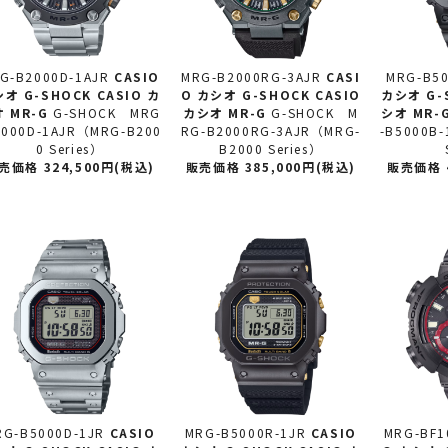
G-B2000D-1AJR
CASIO
MRG-B2000RG-3AJR
CASI
MRG-B50
シオ
G-SHOCK CASIO カ
O カシオ
G-SHOCK CASIO
カシオ
G-
 MR-G
G-SHOCK MRG
カシオ MR-G
G-SHOCK M
シオ MR-
2000D-1AJR（MRG-B200
RG-B2000RG-3AJR（MRG-
-B5000B
0 Series）
B2000 Series）
売価格 324,500円(税込)
販売価格 385,000円(税込)
販売価格 4
RG-B5000D-1JR
CASIO
MRG-B5000R-1JR
CASIO
MRG-BF1