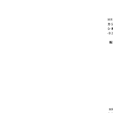
MR
カ
シオ
-B
販
M