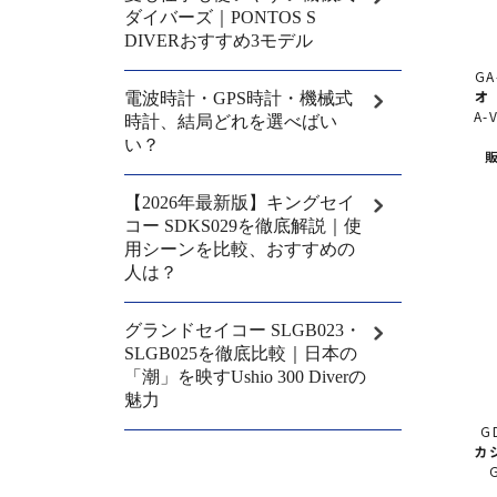
GA
オ
A-
販
G
カ
GD