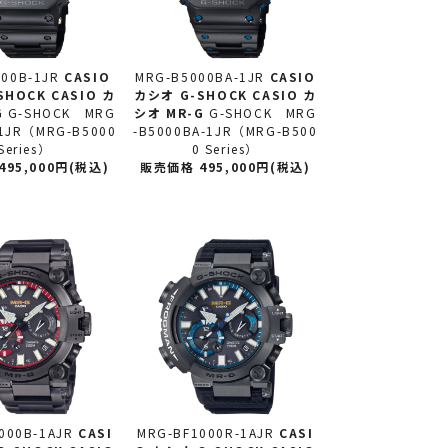
00B-1JR
CASIO
MRG-B5000BA-1JR
CASIO
SHOCK CASIO カ
カシオ
G-SHOCK CASIO カ
G
G-SHOCK MRG
シオ MR-G
G-SHOCK MRG
-1JR（MRG-B5000
-B5000BA-1JR（MRG-B500
Series）
0 Series）
95,000円(税込)
販売価格 495,000円(税込)
000B-1AJR
CASI
MRG-BF1000R-1AJR
CASI