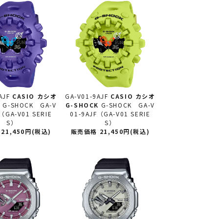
AJF
CASIO カシオ
GA-V01-9AJF
CASIO カシオ
K
G-SHOCK GA-V
G-SHOCK
G-SHOCK GA-V
（GA-V01 SERIE
01-9AJF（GA-V01 SERIE
S）
S）
21,450円(税込)
販売価格 21,450円(税込)