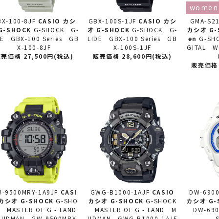
women
X-100-8JF
CASIO カシ
GBX-100S-1JF
CASIO カシ
GMA-S21
G-SHOCK
G-SHOCK G-
オ
G-SHOCK
G-SHOCK G-
カシオ
G-
DE GBX-100 Series GB
LIDE GBX-100 Series GB
en
G-SH
X-100-8JF
X-100S-1JF
GITAL 
売価格 27,500円(税込)
販売価格 28,600円(税込)
販売価格 
-9500MRY-1A9JF
CASI
GWG-B1000-1AJF
CASIO
DW-6900
 カシオ
G-SHOCK
G-SHO
カシオ
G-SHOCK
G-SHOCK
カシオ
G-
 MASTER OF G - LAND
MASTER OF G - LAND M
DW-690
DMAN GW-9500MRY-
UDMAN GWG-B1000-1AJF