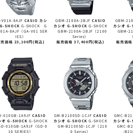
-V01A-8AJF
CASIO カシ
GBM-2100A-2BJF
CASIO
GBM-210
G-SHOCK
G-SHOCK G
カシオ
G-SHOCK
G-SHOCK
カシオ
G-
V01A-8AJF（GA-V01 SER
GBM-2100A-2BJF（2100
GBM-21
IES）
Series）
売価格 23,100円(税込)
販売価格 37,400円(税込)
販売価格 
D-010GB-1A9JF
CASIO
GM-B2100SD-1CJF
CASIO
GMC-B21
シオ
G-SHOCK
G-SHOCK
カシオ
G-SHOCK
G-SHOCK
カシオ
G-
-010GB-1A9JF（GD-0
GM-B2100SD-1CJF（210
GMC-B21
10 SERIES）
0 Series）
-B21