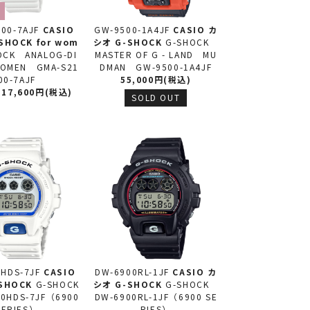
00-7AJF
CASIO
GW-9500-1A4JF
CASIO カ
SHOCK for wom
シオ
G-SHOCK
G-SHOCK
OCK ANALOG-DI
MASTER OF G - LAND MU
WOMEN GMA-S21
DMAN GW-9500-1A4JF
00-7AJF
55,000円(税込)
17,600円(税込)
SOLD OUT
HDS-7JF
CASIO
DW-6900RL-1JF
CASIO カ
SHOCK
G-SHOCK
シオ
G-SHOCK
G-SHOCK
0HDS-7JF（6900
DW-6900RL-1JF（6900 SE
SERIES）
RIES）