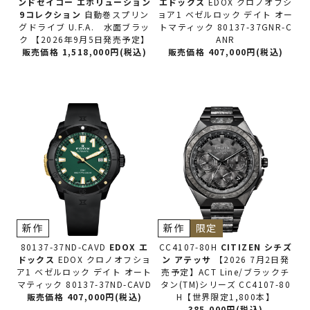
ンドセイコー
エボリューション
エドックス
EDOX クロノオフシ
9コレクション
自動巻スプリン
ョア1 ベゼルロック デイト オー
グドライブ U.F.A. 水面ブラッ
トマティック 80137-37GNR-C
ク 【2026年9月5日発売予定】
ANR
販売価格 1,518,000円(税込)
販売価格 407,000円(税込)
新作
新作
限定
80137-37ND-CAVD
EDOX エ
CC4107-80H
CITIZEN シチズ
ドックス
EDOX クロノオフショ
ン
アテッサ
【2026 7月2日発
ア1 ベゼルロック デイト オート
売予定】ACT Line/ブラックチ
マティック 80137-37ND-CAVD
タン(TM)シリーズ CC4107-80
販売価格 407,000円(税込)
H【世界限定1,800本】
385,000円(税込)