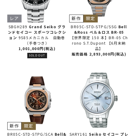
レア
新作
限定
SBGH289
Grand Seiko グラ
BR05C-STD-STPG/SSG
Bell
ンドセイコー
スポーツコレクシ
&Ross ベル＆ロス
BR-05
ョン
9S85メカニカル 自動巻
【世界限定 150 本】BR-05 Ch
（手巻つき）
rono S.T.Dupont 【6月末納
1,001,000円(税込)
品】
販売価格 2,893,000円(税込)
SOLD OUT
新作
限定
BR05C-STD-STPG/SCA
Bell&
SARY161
Seiko セイコー
プレ