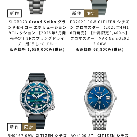
新作
新作
限定
SLGB023
Grand Seiko グラ
EO2023-00W
CITIZEN シチズ
ンドセイコー
エボリューション
ン
プロマスター
【2026年4月1
9コレクション
【2026年6月発
6日発売】【世界限定3,400本】
売予定】9Rスプリングドライ
プロマスター MARINE EO202
ブ 潮(うしお)ブルー
3-00W
販売価格 1,650,000円(税込)
販売価格 63,800円(税込)
新作
限定
BN0167-09W
CITIZEN シチズ
AQ4100-57L
CITIZEN シチズ