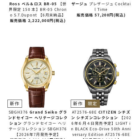
Ross ベル＆ロス
BR-05
【世
ザージュ
プレザージュ Cocktai
界限定 150 本】BR-05 Chron
l Time
o S.T.Dupont 【6月末納品】
販売価格 57,200円(税込)
販売価格 2,222,000円(税込)
新作
新作
限定
SBGH376
Grand Seiko グラ
AT2576-68E
CITIZEN シチズ
ンドセイコー
ヘリテージコレク
ン
シチズンコレクション
【202
ション
グランドセイコー ヘリ
6年６月４日発売予定】LIGHT i
テージコレクション SBGH376
n BLACK Eco-Drive 50th Anni
【2026年7月発売予定】
versary Edition AT2576-68E