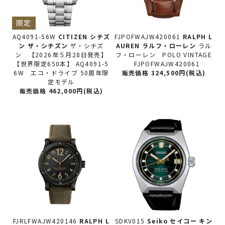
限定
AQ4091-56W
CITIZEN シチズ
FJPOFWAJW420061
RALPH L
ン
ザ・シチズン
ザ・シチズ
AUREN ラルフ・ローレン
ラル
ン 【2026年５月28日発売】
フ・ローレン POLO VINTAGE
【世界限定650本】 AQ4091-5
FJPOFWAJW420061
6W エコ・ドライブ 50周年限
販売価格 324,500円(税込)
定モデル
販売価格 462,000円(税込)
FJRLFWAJW420146
RALPH L
SDKV015
Seiko セイコー
キン