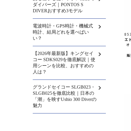
85
エ
オ
販