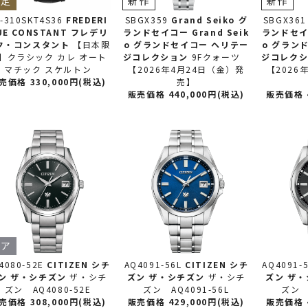
限定
新作
新作
-310SKT4S36
FREDERI
SBGX359
Grand Seiko グ
SBGX361
UE CONSTANT フレデリ
ランドセイコー
Grand Seik
ランドセ
ク・コンスタント
【日本限
o グランドセイコー ヘリテー
o グラン
】クラシック カレ オート
ジコレクション
9Fクォーツ
ジコレク
マチック スケルトン
【2026年4月24日（金）発
【2026
売価格 330,000円(税込)
売】
販売価格 440,000円(税込)
販売価格 4
レア
4080-52E
CITIZEN シチ
AQ4091-56L
CITIZEN シチ
AQ4091-
ン
ザ・シチズン
ザ・シチ
ズン
ザ・シチズン
ザ・シチ
ズン
ザ・
ズン AQ4080-52E
ズン AQ4091-56L
ズン A
売価格 308,000円(税込)
販売価格 429,000円(税込)
販売価格 4