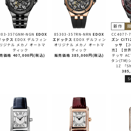
新作
303-357GNM-NGN
EDOX
85303-357RN-NRN
EDOX
CC4077-
ドックス
EDOX デルフィン
エドックス
EDOX デルフィン
ズン
CIT
リジナル メカノ オートマ
オリジナル メカノ オートマ
ッサ
【2
ティック
ティック
売】【世界
売価格 407,000円(税込)
販売価格 385,000円(税込)
テッサ AC
タン(TM)シ
1Z 「Sh
385
S